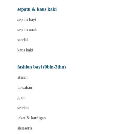
Beauty Barn
sepatu & kaus kaki
Bio Oil
sepatu bayi
Biolane
sepatu anak
Bite Fighters
sandal
Bizzi Growin
kaus kaki
Blackmores
fashion bayi (0bln-3thn)
Blooming Marvellous
atasan
Bonnels
bawahan
Bravado
gaun
Bruder
setelan
Brush Baby
jaket & kardigan
Buds Organics
aksesoris
Bugaboo