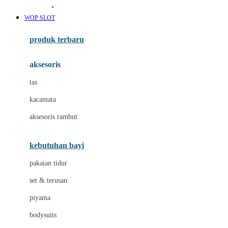
Awan
WOP SLOT
Azetabio
produk terbaru
B
aksesoris
Baabaasheepz
tas
Babiators
kacamata
Baby Dove
aksesoris rambut
Baby Jogger
Baby Rovega
kebutuhan bayi
Babybee
pakaian tidur
Banana Boat
set & terusan
Banz
piyama
Barbie
bodysuits
Beaba