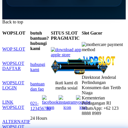
Back to top
WOPSLOT
butuh
SITUS SLOT
Slot Gacor
bantuan?
PRAGMATIC
hubungi
kami
WOP SLOT
WOPSLOT
hubungi
DAFTAR
kami
Direktorat Jenderal
Perlindungan
WOPSLOT
ikuti kami di
bantuan
Konsumen dan Tertib
LOGIN
media sosial
dan faq
Niaga
Kementerian
LINK
Perdagangan RI
021-
WOPSLOT
WhatsApp: +62 123
123456789
8888 8989
24 Hours
ALTERNATIF
WOPSLOT