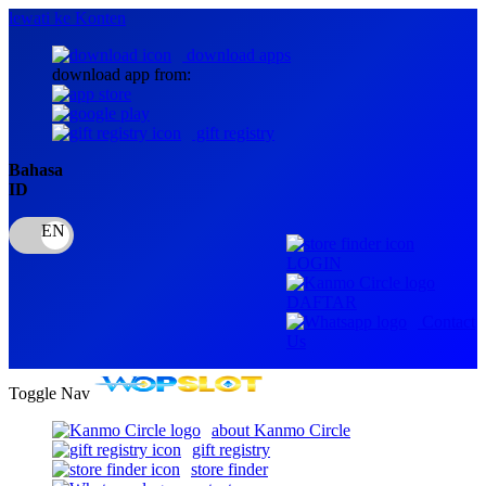
lewati ke Konten
download apps
download app from:
gift registry
Bahasa
ID
LOGIN
DAFTAR
Contact
Us
Toggle Nav
about Kanmo Circle
gift registry
store finder