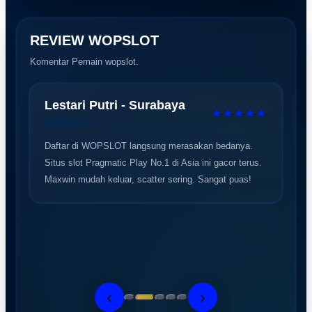
memakan waktu 1-2 menit saja.
REVIEW WOPSLOT
Komentar Pemain wopslot.
Lestari Putri - Surabaya
★★★★★
Verified User
Daftar di WOPSLOT langsung merasakan bedanya.
Situs slot Pragmatic Play No.1 di Asia ini gacor terus.
Maxwin mudah keluar, scatter sering. Sangat puas!
‹
›