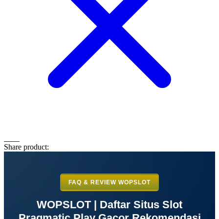
Share product:
FAQ & REVIEW WOPSLOT
WOPSLOT | Daftar Situs Slot
Pragmatic Play Gacor Rekomendasi