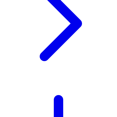
X
Xootz
Y
Yamatoya
Z
Zaxy
Zoggs
0-9
4Moms
59S