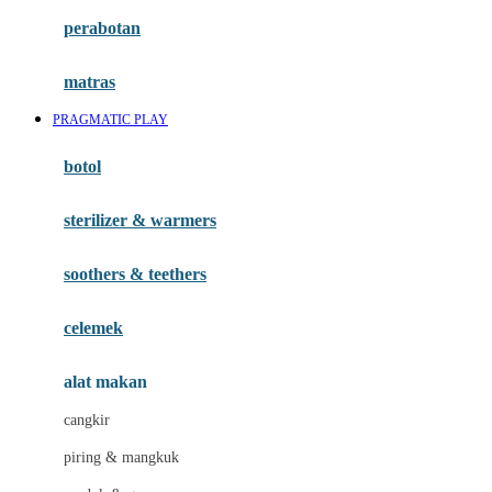
Happy Horse
perabotan
Happy Tummy
Hauck
matras
Havaianas
PRAGMATIC PLAY
Hegen
botol
Hot Wheels
sterilizer & warmers
Hybrid
soothers & teethers
I
Inlacta DHA
celemek
Interlac
alat makan
Ivenet
cangkir
J
piring & mangkuk
Jack N Jill