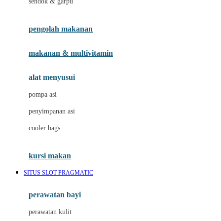
sendok & garpu
Joie
pengolah makanan
Joolz
Jujube
makanan & multivitamin
K
alat menyusui
Kiddycuts
pompa asi
Kumon
penyimpanan asi
L
cooler bags
Leapfrog
kursi makan
Leclerc
SITUS SLOT PRAGMATIC
Lee Vierra
Lillebaby
perawatan bayi
Little Bird Told Me
perawatan kulit