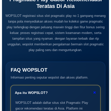
Teratas Di Asia
WOPSLOT registrasi situs slot pragmatic play no 1 gampang menang
tanpa pola menyediakan akses mudah ke koleksi game pragmatic
play terlengkap dengan peluang maxwin tinggi dan fitur bonus sering
keluar. proses registrasi cepat, sistem keamanan modern, serta
tampilan situs yang nyaman. dengan layanan terbaik dan rtp
unggulan, wopslot memberikan pengalaman bermain slot pragmatic
play paling seru dan menguntungkan.
FAQ WOPSLOT
Informasi penting seputar wopslot dan akses platform.
+
Apa itu WOPSLOT?
WOPSLOT adalah daftar situs slot Pragmatic Play
gacor rekomendasi teratas di Asia. Platform ini