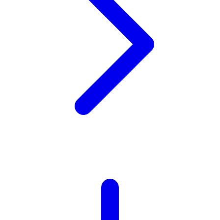
X
Xootz
Y
Yamatoya
Z
Zaxy
Zoggs
0-9
4Moms
59S