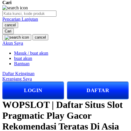
Cari
O
Pencarian Lanjutan
Oh Ma Grain
cancel
Okiedog
Cari
cancel
P
Akun Saya
Masuk / buat akun
Peachy
buat akun
Phil & Ted's
Bantuan
Philips Avent
Daftar Keinginan
Keranjang Saya
Pigeon
LOGIN
DAFTAR
Playgro
WOPSLOT | Daftar Situs Slot
Poled Global
Pragmatic Play Gacor
Ponycycle
Puma
Rekomendasi Teratas Di Asia