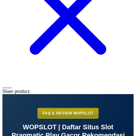
Share product:
FAQ & REVIEW WOPSLOT
WOPSLOT | Daftar Situs Slot
Pragmatic Play Gacor Rekomendasi